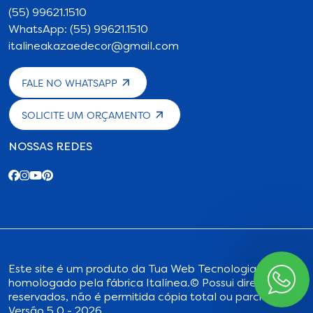
(55) 99621.1510
WhatsApp: (55) 99621.1510
italineakazaedecor@gmail.com
FALE NO WHATSAPP
SOLICITE UM ORÇAMENTO
NOSSAS REDES
Este site é um produto da
Tua Web Tecnologia
,
homologado pela fábrica Italínea.
© Possui direitos
reservados, não é permitida cópia total ou parcial.
Versão 5.0 - 2026