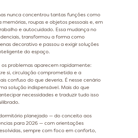
 mas nunca concentrou tantas funções como
da memórias, roupas e objetos pessoais e, em
trabalho e autocuidado. Essa mudança no
idenciais, transformou a forma como
nas decorativo e passou a exigir soluções
nteligente do espaço.
, os problemas aparecem rapidamente:
tre si, circulação comprometida e a
s confuso do que deveria. É nesse cenário
ma solução indispensável. Mais do que
 antecipar necessidades e traduzir tudo isso
ilibrado.
 dormitório planejado — do conceito aos
ências para 2026 — com orientações
resolvidas, sempre com foco em conforto,