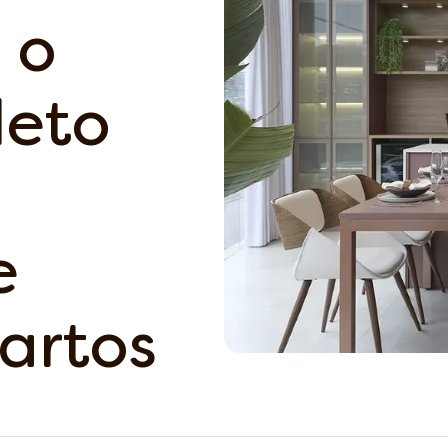
 o
leto
e
artos